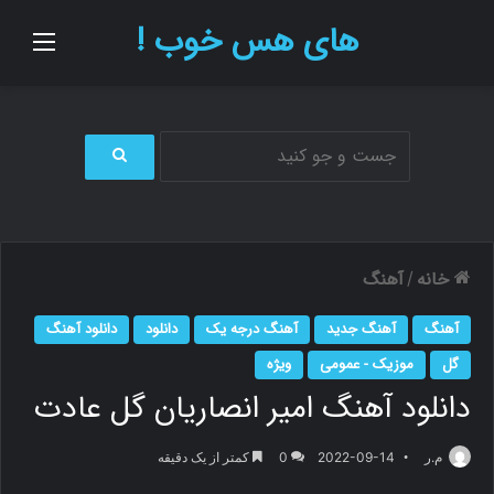
های هس خوب !
منو
ج
س
ت
ج
و
خانه
آهنگ
/
ب
ر
آهنگ
آهنگ جدید
آهنگ درجه یک
دانلود
دانلود آهنگ
ا
ی
گل
موزیک - عمومی
ویژه
دانلود آهنگ امیر انصاریان گل عادت
م.ر
2022-09-14
0
کمتر از یک دقیقه