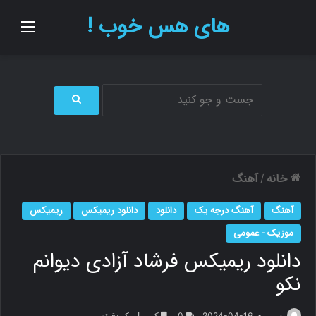
های هس خوب !
منو
ج
س
ت
ج
و
خانه
آهنگ
/
ب
ر
آهنگ
آهنگ درجه یک
دانلود
دانلود ریمیکس
ریمیکس
ا
ی
موزیک - عمومی
دانلود ریمیکس فرشاد آزادی دیوانم
نکو
م.ر
2024-04-16
0
کمتر از یک دقیقه