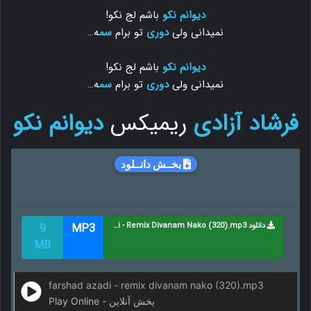
دیوانم نکو
باشم لج نکو!
نمیدانی ولی
دوری
تو برام
سم
ه…
دیوانم نکو
باشم لج نکو!
نمیدانی ولی
دوری
تو برام
سم
ه…
فرشاد آزادی
ریمیکس
دیوانم نکو
بخــش دانــلود
دانلود Farshad Azadi - Remix Divanam Nako (320).mp3
MP3
9
MB
farshad azadi - remix divanam nako (320).mp3
Play Online - پخش آنلاین