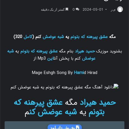
م.ر
2024-05-01
0
کمتر از یک دقیقه
مگه
عشق پیرهنه
که بتونم
یه
شبه عوضش
کنم (
کامل
320)
بشنوید موزیک
حمید هیراد
بنام مگه
عشق پیرهنه
که بتونم
یه
شبه
عوضش
کنم با پخش آنل
این
Mp3 از
Mage Eshgh Song By
Hami
d Hirad
حمید هیراد
مگه
عشق پیرهنه
که
بتونم
یه
شبه عوضش
کن
م
بخــش دانــلود