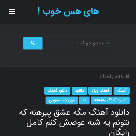
های هس خوب !
منو
ج
س
ت
ج
و
خانه
آهنگ
/
ب
ر
آهنگ
آهنگ ویژه
دانلود
دانلود آهنگ
ا
ی
دانلود آهنگ عاشقانه
که
موزیک - عمومی
دانلود آهنگ مگه عشق پیرهنه که
بتونم یه شبه عوضش کنم کامل
رایگان