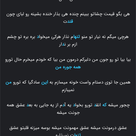
هی بگو قیمت چشاتو ببینم چنده هی بذار خنده بشینه رو لبای چون
قند
ت
هرچی میگم نه نیار تو منو
تنها
م نذار هرکی میخوا
د
بره بره تو چشم
ازم بر ن
د
ار
بیا بیا تو رو جون من دلبرکم درمون من بیا که خودم میخرم حال تورو
همه جوره
من
همین جا توی دستام واست خونه میسازم به
این
سادگیا که تورو
من
نمیبازم
چجور میشه
که
انق
د
تورو بخوا
د
یه آ
د
م از یه جایی به بع
د
عشق همه
جونت میشه
عشق درمونت میشه عشق مهمونت میشه بوسه میزنه قلبتو عشق
تنها
ت نمیذاره