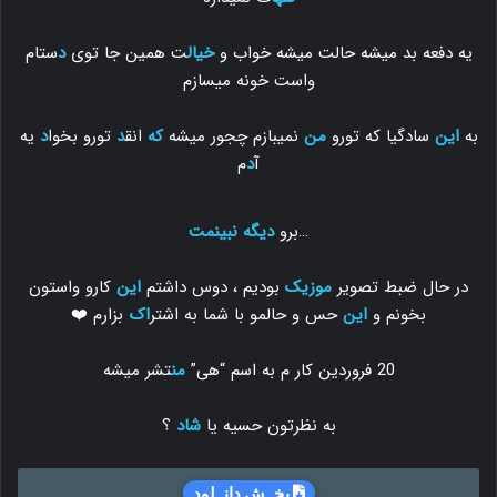
یه دفعه بد میشه حالت میشه خواب و
خیال
ت همین جا توی
د
ستام
واست خونه میسازم
به
این
سادگیا که تورو
من
نمیبازم چجور میشه
که
انق
د
تورو بخوا
د
یه
آ
د
م
…برو
دیگه نبینمت
در حال ضبط تصویر
موزیک
بودیم ، دوس داشتم
این
کارو واستون
بخونم و
این
حس و حالمو با شما به اشتر
اک
بزارم ❤️
20 فروردین کار م به اسم “هی”
من
تشر میشه
به نظرتون حسیه یا
شاد
؟
بخــش دانــلود