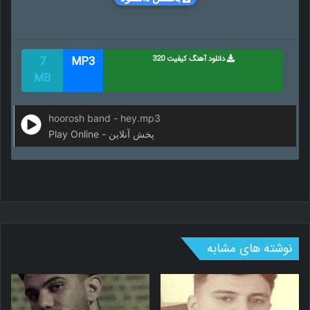
دانلود آهنگ کیفیت 320
MP3
7
MB
hoorosh band - hey.mp3
Play Online - پخش آنلاین
نوشته های مشابه