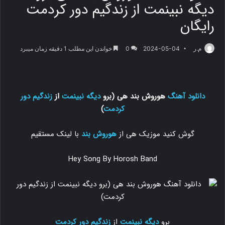
دیگه نبینمت از زندگیم دور کردمت
رایگان
م.ر
2024-05-04
0
خواندن این مطلب 1 دقیقه زمان میبرد
دانلود آهنگ
هوروش بند هی (برو
دیگه نبینمت
از
زندگیم دور
کردمت
)
گوش کنید موزیک هی از
هوروش بند
با لینک مستقیم
Hey Song By Horosh Band
برو
دیگه نبینمت
از
زندگیم دور
کردمت