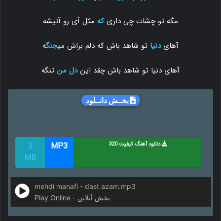
مگه تو چشات چی داری
که
مثل آی رو آتیشه
آهای
دنیا
تو شاهد باش که دلم براش می
جنگ
ه
آهای دنیا تو شاهد باش چقد این
دل من
تنگه
بخــش دانــلود
دانلود آهنگ کیفیت 320
MP3
3
MB
mehdi manafi - dast azam.mp3
Play Online - پخش آنلاین