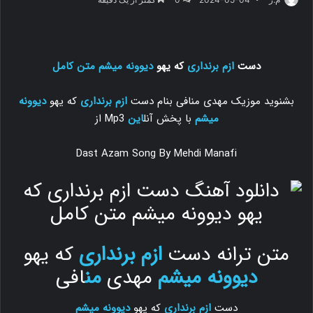
دست
ازم برنداری
که یهو
دیوونه میشم
متن کامل
بشنوید موزیک مهدی منافی بنام دست
ازم برنداری
که یهو
دیوونه
میشم
با پخش آنل
این
Mp3 از
Dast Azam Song By Mehdi Manafi
متن ترانه دست
ازم برنداری
که یهو
دیوونه میشم
مهدی
من
افی
دست
ازم برنداری
که یهو
دیوونه میشم