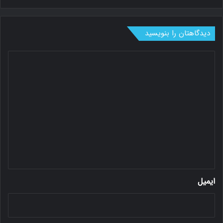
دیدگاهتان را بنویسید
د
ی
د
گ
ا
ه
*
ایمیل