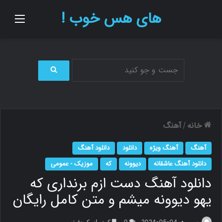
های هس خوب !
منو
ج
س
ت
ج
و
خانه
آهنگ
/
ب
ر
آهنگ
آهنگ ویژه
دانلود
دانلود آهنگ
ا
ی
دانلود آهنگ عاشقانه
دیوونه
که
موزیک - عمومی
دانلود آهنگ دست ازم برنداری که
یهو دیوونه میشم و متن کامل رایگان
م.ر
2024-05-04
0
کمتر از یک دقیقه