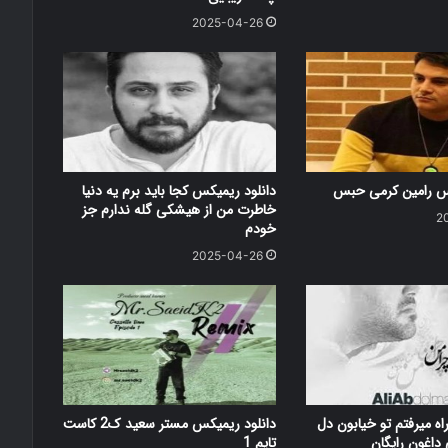
2025-04-26
کس رامین کرمی حبس
دانلود ریمیکس کجا باید برم یه دنیا
خاطرت من از هیشکی گله ندارم جز
2
خودم
2025-04-26
اه میرفتم تو خیابون دل
دانلود ریمیکس مستر سعید ک2 کاست
اغون رایگان
تایم 1