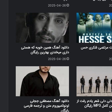
2025-04-26
2
کست مرتضی شکری حس
دانلود آهنگ همین خوبه که هستی
داری میخندی بهترین رایگان
2025-04-26
2
دلی دلی شعر یادم رفت از
دانلود آهنگ مصطفی ججلی
 MP3 رایگان
اونوتامیوروم متن و ترجمه فارسی
رایگان