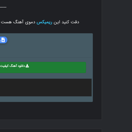
───
دقت کنید این
ریمیکس
دموی آهنگ هست د
ب
دانلود آهنگ کیفیت 128