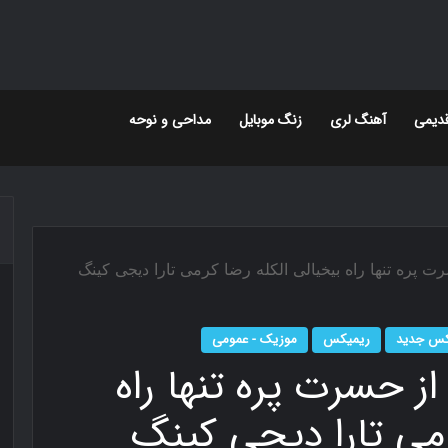
دیمی
آهنگ لری
زنگ موبایل
مداحی و نوحه
ت ﭘﺮه ﺗﻨﻬﺎ راه ﺑﻴﺨﻴﺎﻟﻰ اﻟﻜﻠﻪ رضا کرمی تارا دیجی کینگ
یکس جدید
ریمیکس
موزیک - عمومی
از ﺣﺴﺮت ﭘﺮه ﺗﻨﻬﺎ راه
رمی تارا دیجی کینگ