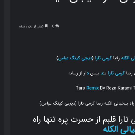
0
کمتر از یک دقیقه
ﻰ اﻟﻜﻠﻪ
رضا
کرمی تارا
(
دیجی کینگ
عباس
)
 رضا
کرمی تارا
تن
د
بیس
د
ار از رسانه
Tars
Remix
By Reza Karami T
ارا ﻗﻠﺒﻢ از ﺣﺴﺮت ﭘﺮه ﺗﻨﻬﺎ راه
ﺎﻟﻰ اﻟﻜﻠﻪ