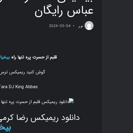
عباس رایگان
م.ر
2024-05-04
ﻗﻠﺒﻢ از ﺣﺴﺮت ﭘﺮه ﺗﻨﻬﺎ راه
ﺑﻴﺨﻴﺎﻟ
گوش کنید ریمیکس ترس
ara DJ King Abbas
دانلود ریمیکس رضا کرمی ت
ﺑﻴﺨﻴ