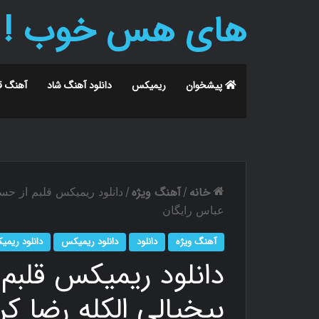
های هس خوب !
پیشخوان
ریمیکس
دانلود آهنگ شاد
آهنگ ق
خانه
آهنگ ویژه
/
/
دانلود ریمیکس ﻗﻠﺒﻢ از ﺣﺴﺮ
عباس رایگان
آهنگ ویژه
دانلود
دانلود ریمیکس
دانلود ریم
دانلود ریمیکس ﻗﻠﺒﻢ 
ﺑﻴﺨﻴﺎﻟﻰ اﻟﻜﻠﻪ رضا ک