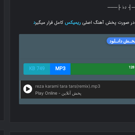
───┤ ♪♭ ├
ر صورت پخش آهنگ اصلی
ریمیکس
کامل قرار میگیر
د
خــش دانــلود
749 KB
MP3
reza karami tara tars(remix).mp3
Play Online - پخش آنلاین