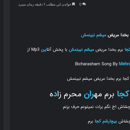
0
خواندن این مطلب 1 دقیقه زمان میبرد
 بخدا مریض
میشم نبینمش
جا
برم بخدا مریض
میشم نبینمش
با پخش آنل
این
Mp3 از
Bicharasham Song By
Mehr
کجا
برم مه
ران
محرم زا
د
ه
چشاش اخ نگم برات نمیتونم حرف بزنم
ه چشاش
بیچارشم کجا
برم