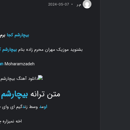
م.ر
2024-05-07
بیچارشم کجا
برم
بشنوید موزیک مهران محرم زاده بنام
بیچارشم ک
an
Moharamzadeh
متن ترانه
بیچارشم 
او
م
د
وسط زن
د
گیم ای وای 
اخه نمیزار