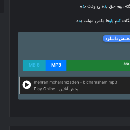
ته ،بهم حق ب
د
ه ی وقت ب
د
ه
گات
کن
م ب
او
فا یکمی مهلت ب
د
ه
خــش دانــلود
3
MP3
8 MB
mehran moharamzadeh - bicharasham.mp3
Play Online - پخش آنلاین