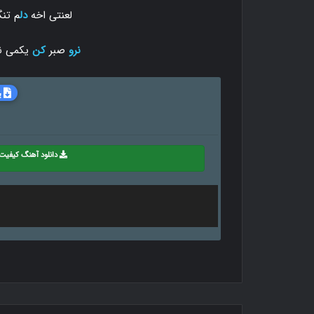
لعنتی اخه
دل
م تنگ
نرو
صبر
کن
یکمی ن
ب
دانلود آهنگ کیفیت 20