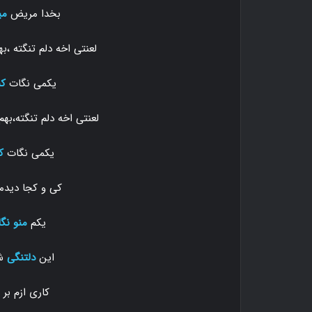
بخدا مریض
می
لعنتی اخه دلم تنگته ،
یکمی نگات
کن
لعنتی اخه دلم تنگته،ب
یکمی نگات
ک
کی و کجا دیدم
یکم
منو نگا
این
دلتنگی
شب
کاری ازم بر ن