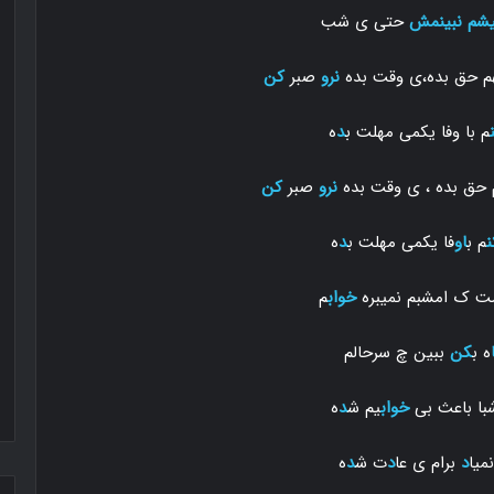
شم نبینمش
حتی ی شب
بهم حق بده،ی وقت بده
نرو
صبر
کن
م با وفا یکمی مهلت ب
د
ه
هم حق بده ، ی وقت بده
نرو
صبر
کن
ن
م ب
او
فا یکمی مهلت ب
د
ه
ت ک امشبم نمیبره
خواب
م
ه ب
کن
ببین چ سرحالم
ا باعث بی
خواب
یم ش
د
ه
میا
د
برام ی عا‌
د
ت ش
د
ه