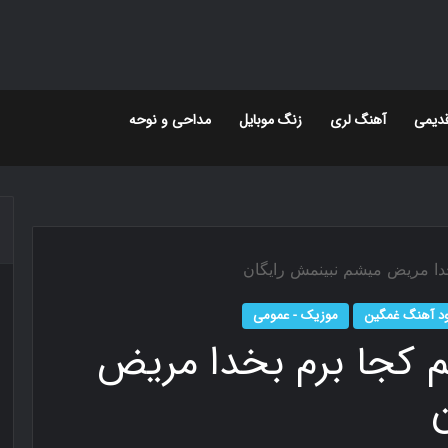
دیمی
آهنگ لری
زنگ موبایل
مداحی و نوحه
بخدا مریض میشم نبینمش رایگان
ود آهنگ غمگین
موزیک - عمومی
م کجا برم بخدا مریض