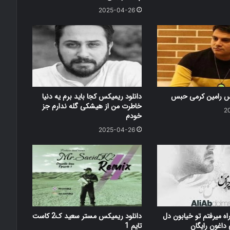
2025-04-26
کس رامین کرمی حبس
دانلود ریمیکس کجا باید برم یه دنیا
خاطرت من از هیشکی گله ندارم جز
2
خودم
2025-04-26
اه میرفتم تو خیابون دل
دانلود ریمیکس مستر سعید ک2 کاست
اغون رایگان
تایم 1