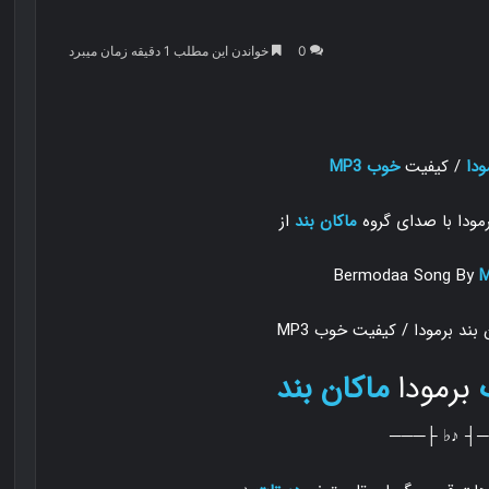
0
خواندن این مطلب 1 دقیقه زمان میبرد
ودا
/ کیفیت
خوب MP3
ودا با صدای گروه
ماکان بند
از
Bermodaa Song By
M
برمودا
ماکان بند
───┤ ♪♭ ├