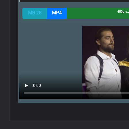
480
MP4
28 MB