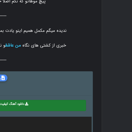
پیچ موهاتو که نگم اصلا 
───
ندیده میگم مکمل همیم اینو یادت بم
خبری از کشتی های نگاه
من عاشق
و ن
───
ب
دانلود آهنگ کیفیت 20