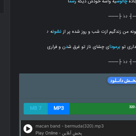
جاده
چالوس
یه واسه خودش دیگه ر
سم
ا
───┤ ♪♭ ├
ونه من زندگیم ازت شب و روز شده پر از
نشون
ه ♪
داری تو
برمودا
ی چشای ناز تو غرق ش
د
ن و فراری
───┤ ♪♭ ├
خــش دانــلود
3
MP3
7 MB
macan band - bermuda(320).mp3
Play Online - پخش آنلاین