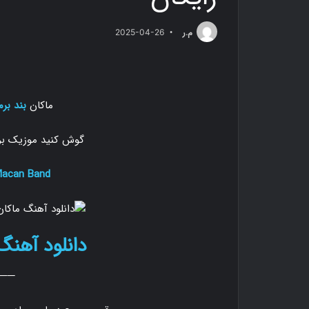
م.ر
2025-04-26
ماکان
بند برم
گوش کنید موزیک برم
acan Band
دانلود آهنگ
───