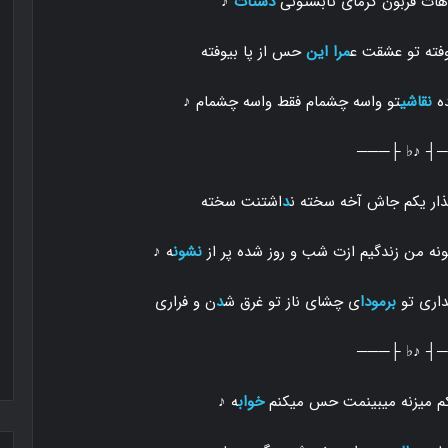
هات قربون گرمای تابستونی
دستات
♪
فته تو عشقت ع
مرا
این
حس از پا بیوفته
ده
نقاشی
تو واسه چشمام فقط واسه چشمام ♪
───┤ ♪♭ ├
ذار یکم جاش آخه سخته ن
د
اشتنت سخته
ونه من زندگیم ازت شب و روز شده پر از
نشون
ه ♪
داری تو
برمودا
ی چشای ناز تو غرق ش
د
ن و فراری
───┤ ♪♭ ├
م میزنه میبینمت حس میکنم
خواب
ه ♪