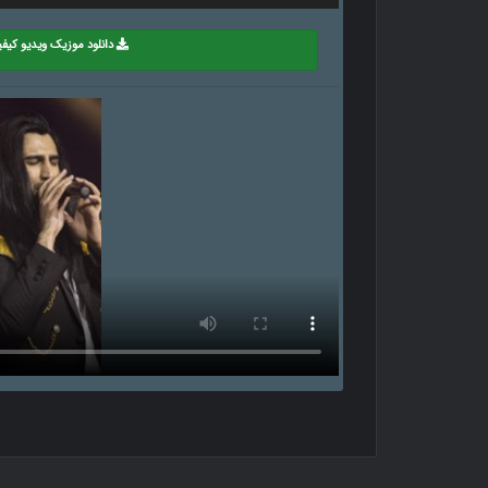
دانلود موزیک ویدیو کیفیت p