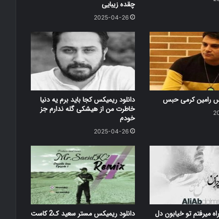
چقده زیبایی
2025-04-26
کس رامین کرمی حبس
دانلود ریمیکس کجا باید برم یه دنیا
خاطرت من از هیشکی گله ندارم جز
2
خودم
2025-04-26
اه میرفتم تو خیابون دل
دانلود ریمیکس مستر سعید ک2 کاست