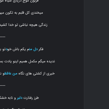
قربون موج دریای سیاه مو
میخندی کل قلبم به تکون میو
زندگی هیچه نباشی تو خدا کشی
───
فکر
دل من
م یکم باش خو
د
تو ب
ندیده میگم مکمل همیم اینو یادت بم
خبری از کشتی های نگاه
من عاشق
و ن
───
طرز رفتارت
دلبر
و نابه خشک