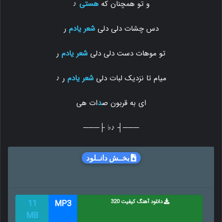
و تو همچنان که
هستی
♪
دس چشات دلی دلی
شعر یادم
ر
تو موهات دست دلی دلی
شعر یادم
ر
میام تا نزدیک لبات دلی
شعر یادم
ر ♪
ای به قربون ص
د
ات هی
───┤ ♪♭ ├───
بخــش دانــلود
دانلود آهنگ کیفیت 320
MP3
11
MB