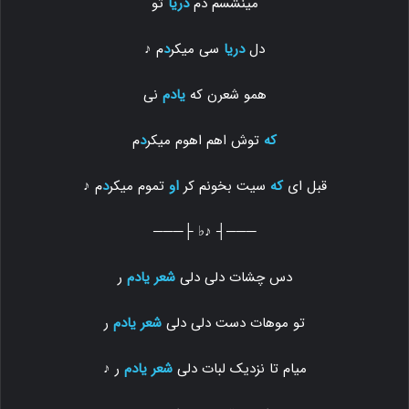
مینشسم دم
دریا
تو
دل
دریا
سی میکر
د
م ♪
همو شعرن که
یادم
نی
که
توش اهم اهوم میکر
د
م
قبل ای
که
سیت بخونم کر
او
تموم میکر
د
م ♪
───┤ ♪♭ ├───
دس چشات دلی دلی
شعر یادم
ر
تو موهات دست دلی دلی
شعر یادم
ر
میام تا نزدیک لبات دلی
شعر یادم
ر ♪