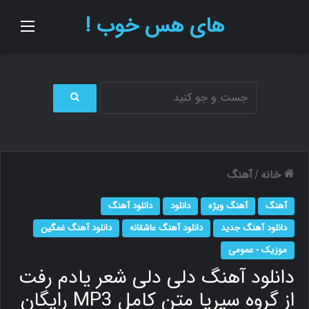
های هس خوب !
منو
ج
س
ت
ج
و
خانه
آهنگ
/
ب
ر
آهنگ
آهنگ ویژه
دانلود
دانلود آهنگ
ا
ی
دانلود آهنگ جدید
دانلود آهنگ عاشقانه
دانلود آهنگ غمگین
موزیک - عمومی
دانلود آهنگ دلی دلی شعر یادم رفت
از گروه سیریا متن کامل MP3 رایگان