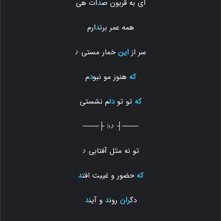
ای به قربون ص
د
ات هی
همه عمر برن
د
ارم
سر از
این
خمار مستی ♪
که
هنوز مو نبو
د
م
که
تو تو
دل
م نشستی
───┤ ♪♭ ├───
تو نه مثل آفتابی ♪
که
حضور و غیبت افت
د
دگ
ران
رون
د
و آین
د