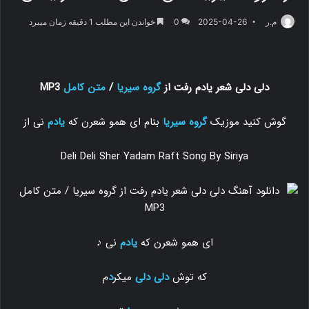
م.ر
2025-04-26
0
خواندن این مطلب 1 دقیقه زمان میبرد
دلی دلی شعر یادم رفت از
گروه سیریا
/
متن کامل
MP3
گوش کنید موزیک
گروه سیریا
بنام ای همو شعرن که
یادم
نی از
Deli Deli Sher Yadam Raft Song By Siriya
ای همو شعرن که
یادم
نی ♪
که توش
دلی دلی
میکر
د
م