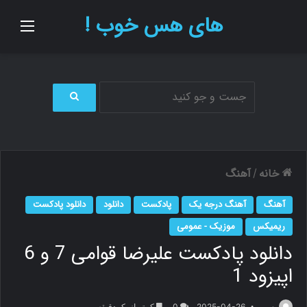
های هس خوب !
منو
ج
س
ت
ج
و
خانه
آهنگ
/
ب
ر
آهنگ
آهنگ درجه یک
پادکست
دانلود
دانلود پادکست
ا
ی
ریمیکس
موزیک - عمومی
دانلود پادکست علیرضا قوامی 7 و 6
اپیزود 1
م.ر
2025-04-26
0
کمتر از یک دقیقه