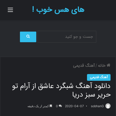
های هس خوب !
منو
ج
س
ت
ج
و
خانه
آهنگ قدیمی
/
ب
ر
آهنگ قدیمی
ا
دانلود آهنگ شبگرد عاشق از آرام تو
ی
حریر سبز دریا
sobhanG
2020-04-07
0
کمتر از یک دقیقه