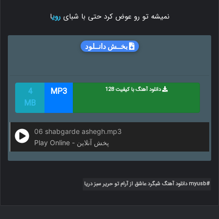
نمیشه تو رو عوض کرد حتی با شبای
روی
ا
بخــش دانــلود
دانلود آهنگ با کیفیت 128
MP3
4
MB
06 shabgarde ashegh.mp3
Play Online - پخش آنلاین
myusb دانلود آهنگ شبگرد عاشق از آرام تو حریر سبز دریا