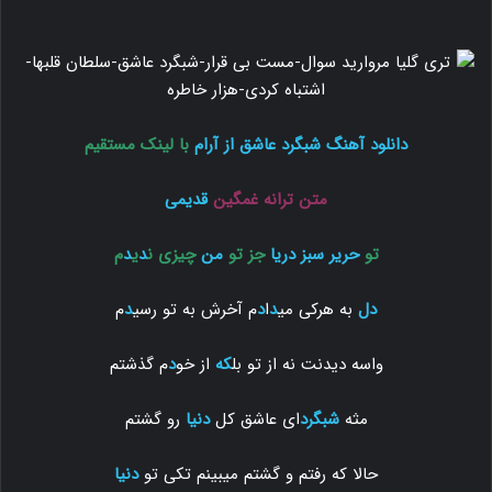
دانلود آهنگ
شبگرد عاشق
از آرام
با لینک مستقیم
متن ترانه غمگین
قدیمی
تو
حریر سبز
دریا
جز تو
من
چیزی ن
د
ی
د
م
دل
به هرکی می
د
ا
د
م آخرش به تو رسی
د
م
واسه دیدنت نه از تو بل
که
از خو
د
م گذشتم
مثه
شبگرد
ای عاشق کل
دنیا
رو گشتم
حالا که رفتم و گشتم میبینم تکی تو
دنیا