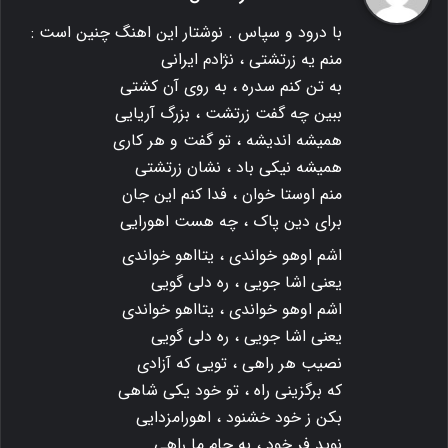
ت
با درود و سپاس . نوشتار این اهنگ چنین است :
:
منم یه زرتشتی ، نژادم ایرانی
به تن کنم سدره ، به روی آن کشتی
ببین چه گفت زرتشت ، بزرگ آریایی
همیشه اندیشه ، تو گفت و هر کاری
همیشه نیکی باد ، نشان زرتشتی
منم اوستا خوان ، فدا کنم این جان
برای دین پاک ، چه هست اهورایی
اشم اوهو خواندی ، یتااهو خواندی
یعنی اشا جویی ، ره دلی گویی
اشم اوهو خواندی ، یتااهو خواندی
یعنی اشا جویی ، ره دلی گویی
نصیب هر راهی ، تویی که آزادی
که برگزینی راه ، تو خود یکی شاهی
بکن ز خود خشنود ، اهورامزدایی
نوید فر خود ، به جام ما راهی