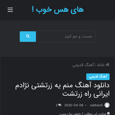
های هس خوب !
منو
ج
س
ت
ج
و
خانه
آهنگ قدیمی
/
ب
ر
آهنگ قدیمی
ا
دانلود آهنگ منم یه زرتشتی نژادم
ی
ایرانی راه زرتشت
2
2020-04-08
sobhanG
خواندن این مطلب 1 دقیقه زمان میبرد