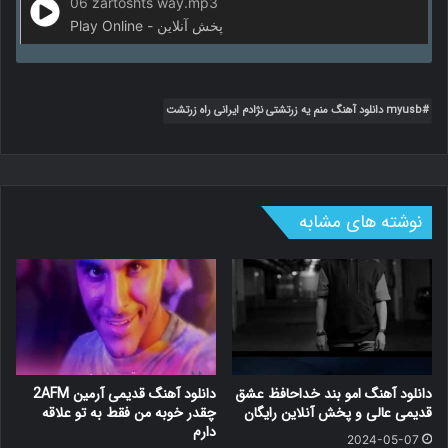
06 zartoshts way.mp3
Play Online - پخش آنلاین
myusb دانلود آهنگ منم یه زرتشتی نژادم ایرانی راه زرتشت
نوشته های مشابه
دانلود آهنگ امو بند خداحافظ عشق
دانلود آهنگ قدیمی آرمین 2AFM
قدیمی عالی و پخش آنلاین رایگان
چقدر خوبه من فقط به تو علاقه
دارم
2024-05-07