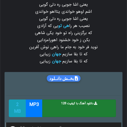
یعنی اشا جویی ره دلی گویی
اشم اوهو خواندی یتااهو خواندی
یعنی اشا جویی ره دلی گویی
نصیب هر را
هی تو
یی که آزادی
که برگزینی راه تو خود یکی شاهی
بکن ز خود خشنود اهورامزدایی
نوید فر خود به جام ما راهی نوش آفرین
که تا بقا سازیم
جهان
زیبایی
که تا بقا سازیم
جهان
زیبایی
بخــش دانــلود
دانلود آهنگ با کیفیت 128
MP3
2
MB