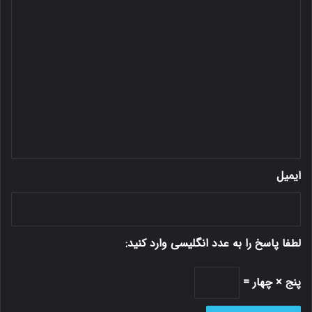
د
ی
د
گ
ا
ه
*
ایمیل
لطفا پاسخ را به عدد انگلیسی وارد کنید:
پنج × چهار =