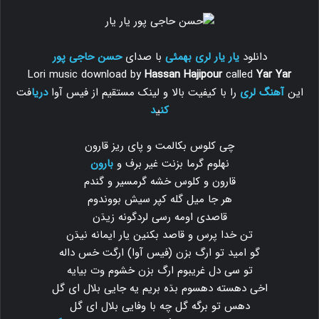
دانلود
یار یار لری بهمئی
با صدای
حسن حاجی پور
Lori music download by
Hassan Hajipour
called
Yar Yar
این
آهنگ لری
را با کیفیت بالا و لینک مستقیم از فیس آوا
دریا
فت
کن
ی
د
چی کلوس بکالمت و پای ریز قارون
نهلوم گرما بزنت غیر برف و
بارون
قارون و کلوس خشه گرمسیر و گندم
هر جا میل گله کپر سیش بووندوم
قاصدی اومه رسی لردگونه زیڌن
تن خدا پرس و قاصد بکنین یار ایمانه نیڌن
گو امید تو ارگ بزن (فیس آوا) ارگت خس داله
تو سی دل غریبوم ارگ بزن خشوم وت بیایه
اخی دهسته دهسوم بڌه بریم یه جایی بلال ای گل
دهس تو برگه گل چه با وفایی بلال ای گل