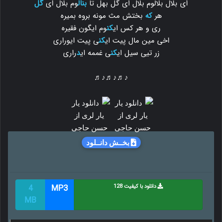
ای بلال بلالوم بلال ای گل بهل تا
بنال
وم بلال ای
گل
هر
که
بختش مث مونه بروه بمیره
ری و هر کس ای
کن
وم ایگون فقیره
اخی مین مال پیت ای
کن
ی پیت ایوراری
زر تیی سیل ای
کن
ی غممه ای
د
راری
♪♬♪♬♪♬
بخــش دانــلود
دانلود با کیفیت 128
MP3
4
MB