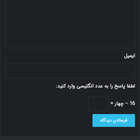
گ
ا
ه
*
ایمیل
لطفا پاسخ را به عدد انگلیسی وارد کنید:
16 − چهار =