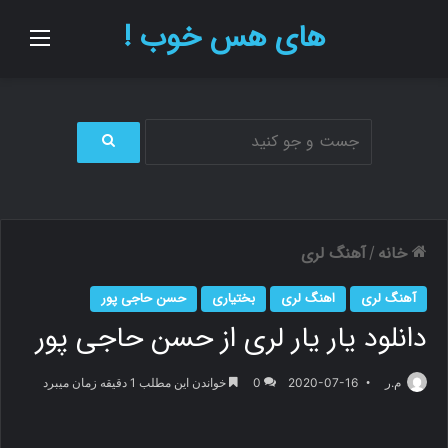
های هس خوب !
منو
ج
س
ت
ج
و
خانه
آهنگ لری
/
ب
ر
آهنگ لری
اهنگ لری
بختیاری
حسن حاجی پور
ا
دانلود یار یار لری از حسن حاجی پور
ی
م.ر
2020-07-16
0
خواندن این مطلب 1 دقیقه زمان میبرد