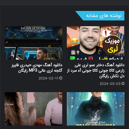
آهنگ. Download Music by Hassan Hajipour called Yar Yar in
upahang.com
نوشته های مشابه
(6) دانلود آهنگ یار یار نیترم وه ره بروم از حسن حاجی پور با
دانلود آهنگ یار یار نیترم وه ره بروم از حسن حاجی پور. دانلود آهنگ یار
یار نیترم وه ره بروم حسن حاجی پور. آهنگ های خوب را در آودیو تاریخ
ما گوش کنید. Download new Music by Hassan Hajipour is Yar
Yar in tarikhema
(7) لری غمگینحسن حاجی پور یاریار
27.06.2020 Instagram toplorimusic دوستان و همراهان کانال تاپ
لری موزیک خوشحالیم از اینکه افتخار خدمت گذاری به شما عزیزان از
دانلود آهنگ دختر عمو لری علی
دانلود آهنگ مهدی حیدری فاییز
طریق به اشتراک گذاری ویدیو موزیک لری را داریم. برای حمایت از ما
لطفا ویدیوها را با سایر دوستان به اشتراک بگذارید.
زارعی کاکا جونی کاکا جونی آه سرد از
گئجه لری عالی MP3 رایگان
دل نکش رایگان
2024-02-11
2024-05-03
(8) یار یار لری از حسن حاجی پور - YouTube
09.04.2018 50 videos Play all Mix - یار یار لری از حسن حاجی پور
YouTube قدرت وفاخوب یار یار - Duration 1309. TLM -Top Lori
Music 3627 views
(9) یاریار لری محمد ممبینی
یاریار لری محمد ممبینی