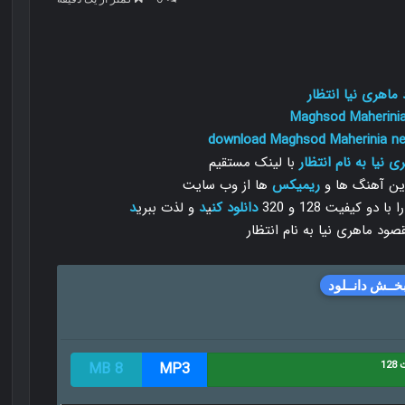
ماهری نیا انتظار
Maghsod Maherini
download Maghsod Maherinia ne
 نیا به نام انتظار
با لینک مستقیم
رین آهنگ ها و
ریمیکس
ها از وب سایت
 کیفیت 128 و 320
دانلود
کن
ی
د
و لذت ببری
د
خــش دانــلود
12
MP3
8 MB