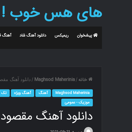
های هس خوب !
پیشخوان
ریمیکس
دانلود آهنگ شاد
آهنگ ق
خانه
Maghsod Maherinia
/
/
دانلود آهنگ مقصو
Maghsod Maherinia
آهنگ
آهنگ ویژه
تک 
موزیک - عمومی
دانلود آهنگ مقصود م
م.ر
2021-09-21