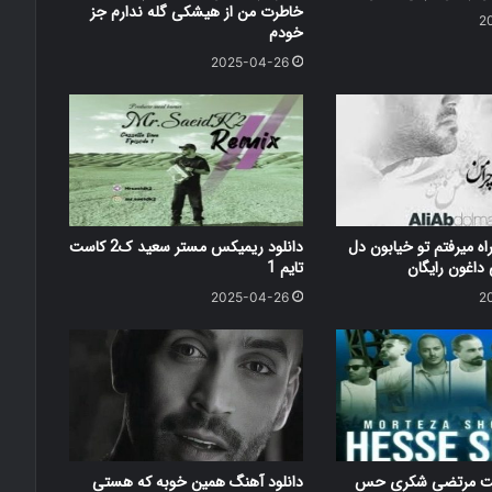
خاطرت من از هیشکی گله ندارم جز
2
خودم
2025-04-26
اه میرفتم تو خیابون دل
دانلود ریمیکس مستر سعید ک2 کاست
اغون رایگان
تایم 1
2025-04-26
2
کست مرتضی شکری حس
دانلود آهنگ همین خوبه که هستی