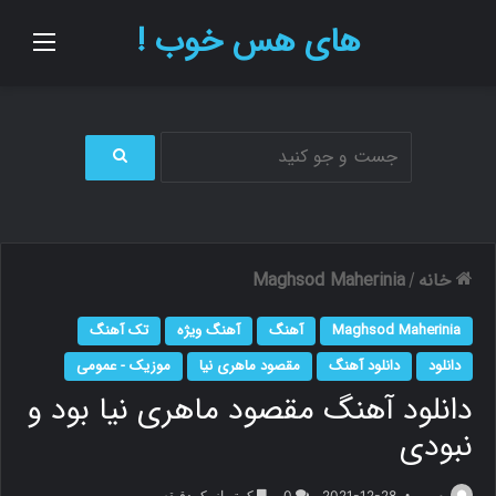
های هس خوب !
منو
ج
س
ت
ج
و
خانه
Maghsod Maherinia
/
ب
ر
Maghsod Maherinia
آهنگ
آهنگ ویژه
تک آهنگ
ا
ی
دانلود
دانلود آهنگ
مقصود ماهری نیا
موزیک - عمومی
دانلود آهنگ مقصود ماهری نیا بود و
نبودی
م.ر
2021-12-28
0
کمتر از یک دقیقه