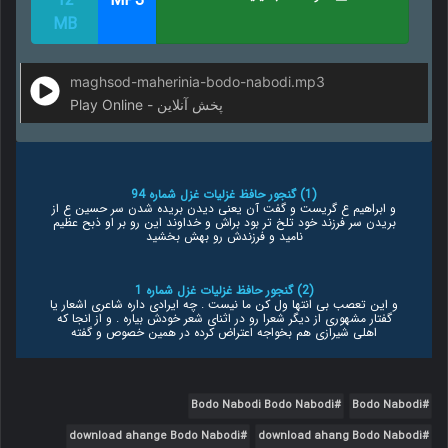
12
MP3
MB
maghsod-maherinia-bodo-nabodi.mp3
Play Online - پخش آنلاین
(1) گنجور حافظ غزلیات غزل شماره 94
و ابراهیم ع گریست و گفت آن یعنی دیدن بریده شدن سر حسین ع از
بریدن سر فرزند خود تلخ تر بود براش و خداوند این رو بر او ذبح عظیم
نامید و فرزندش رو بهش بخشید
(2) گنجور حافظ غزلیات غزل شماره 1
و این تعصب بی انتها ول کن ما نیست . چه ایرادی داره شاعری اشعار یا
گفتار مشهوری از دیگر شعرا رو در اثنای شعر خودش بیاره . و از انجا که
اهلی شیرازی هم بخواجه اعتراض کرده در همین خصوص و گفته
Bodo Nabodi Bodo Nabodi
Bodo Nabodi
download ahange Bodo Nabodi
download ahang Bodo Nabodi