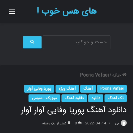
های هس خوب !
منو
ج
س
ت
ج
و
خانه
Pooria Vafaei
/
ب
ر
Pooria Vafaei
آهنگ
آهنگ ویژه
پوریا وفایی آوار
ا
ی
تک آهنگ
دانلود
دانلود آهنگ
موزیک - عمومی
دانلود آهنگ پوریا وفایی آوار آوار
م.ر
2022-04-14
0
کمتر از یک دقیقه