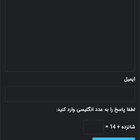
د
ی
د
گ
ا
ه
*
ایمیل
لطفا پاسخ را به عدد انگلیسی وارد کنید:
شانزده + 14 =