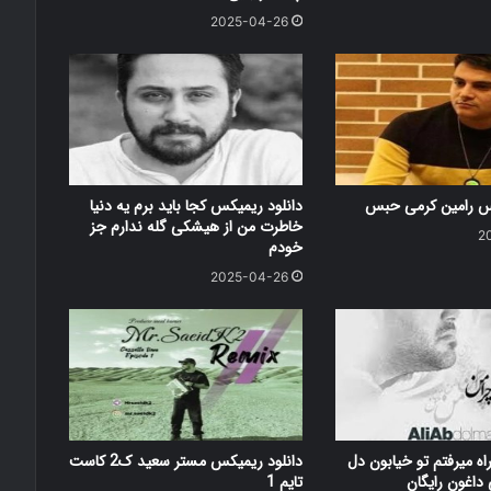
2025-04-26
کس رامین کرمی حبس
دانلود ریمیکس کجا باید برم یه دنیا
خاطرت من از هیشکی گله ندارم جز
2
خودم
2025-04-26
اه میرفتم تو خیابون دل
دانلود ریمیکس مستر سعید ک2 کاست
اغون رایگان
تایم 1