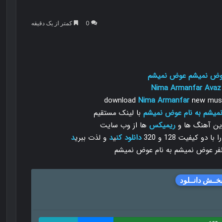
0
کمتر از یک دقیقه
 عوض نمیشم عوض نمیشم
Nima Armanfar
Avaz
download
Nima Armanfar
new musi
 نمیشم به نام عوض نمیشم
با لینک مستقیم
رین آهنگ ها و
ریمیکس
ها از وب سایت
 کیفیت 128 و 320
دانلود
کن
ی
د
و لذت ببری
د
خــش دانــلود