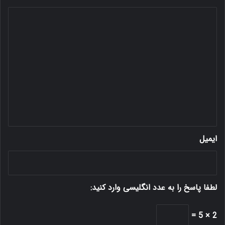
د
ی
د
گ
ا
ه
*
ایمیل
لطفا پاسخ را به عدد انگلیسی وارد کنید:
2 × 5 =