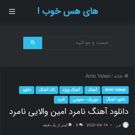
های هس خوب !
منو
ج
س
ت
ج
و
خانه
Amin Valaei
/
ب
ر
Amin Valaei
آهنگ
آهنگ ویژه
تک آهنگ
دانلود
ا
ی
دانلود آهنگ
موزیک - عمومی
نامرد
دانلود آهنگ نامرد امین والایی نامرد
م.ر
2022-04-14
0
کمتر از یک دقیقه