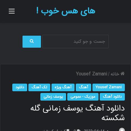
های هس خوب !
منو
ج
س
ت
ج
و
خانه
Yousef Zamani
/
ب
ر
Yousef Zamani
آهنگ
آهنگ ویژه
تک آهنگ
دانلود
ا
ی
دانلود آهنگ
موزیک - عمومی
یوسف زمانی
دانلود آهنگ یوسف زمانی گله
شکسته
م.ر
2022-04-14
0
کمتر از یک دقیقه