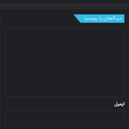
دیدگاهتان را بنویسید
د
ی
د
گ
ا
ه
*
ایمیل