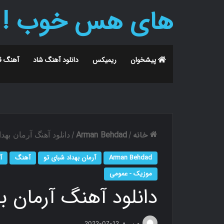
های هس خوب !
پیشخوان
ریمیکس
دانلود آهنگ شاد
آهنگ ق
خانه
Arman Behdad
/
/
دانلود آهنگ آرمان بهد
Arman Behdad
آرمان بهداد شبای تو
آهنگ
آ
موزیک - عمومی
دانلود آهنگ آرمان ب
م.ر
2022-07-12