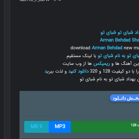
اد شبای تو شبای تو
Arman Behdad
Sh
download
Arman Behdad
new mu
ای تو به نام شبای تو
با لینک مستقیم
رین آهنگ ها و
ریمیکس
ها از وب سایت
 کیفیت 128 و 320
دانلود
کن
ی
د
و لذت ببری
د
خــش دانــلود
12
MP3
9 MB