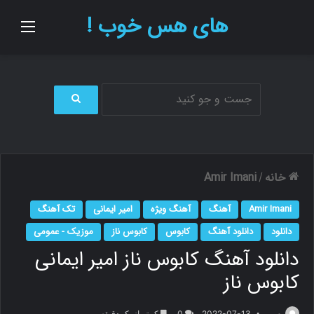
های هس خوب !
منو
ج
س
ت
ج
و
خانه
Amir Imani
/
ب
ر
Amir Imani
آهنگ
آهنگ ویژه
امیر ایمانی
تک آهنگ
ا
ی
دانلود
دانلود آهنگ
کابوس
کابوس ناز
موزیک - عمومی
دانلود آهنگ کابوس ناز امیر ایمانی
کابوس ناز
م.ر
2022-07-13
0
کمتر از یک دقیقه