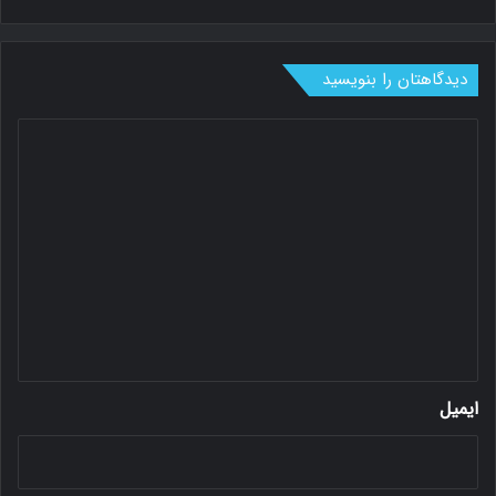
دیدگاهتان را بنویسید
د
ی
د
گ
ا
ه
*
ایمیل