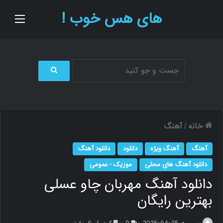
های هس خوب !
منو
ج
س
ت
ج
و
خانه
آهنگ
/
ب
ر
آهنگ
آهنگ ویژه
دانلود
دانلود آهنگ
ا
ی
دانلود آهنگ های محلی
موزیک - عمومی
دانلود آهنگ مهربان چاو عسلی
بهترین رایگان
م.ر
2025-04-25
0
کمتر از یک دقیقه