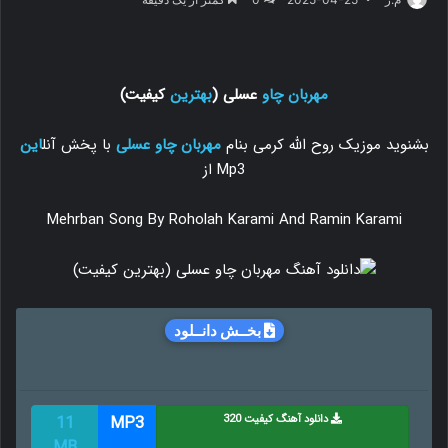
مهربان چاو
عسلی (
بهترین
کیفیت)
بشنوید موزیک روح الله کرمی بنام
مهربان چاو
عسلی
با پخش آنل
این
Mp3 از
Mehrban Song By Roholah Karami And Ramin Karami
بخــش دانــلود
دانلود آهنگ کیفیت 320
MP3
11
MB