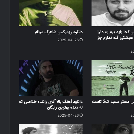
 کجا باید برم یه دنیا
دانلود ریمیکس شاهرگ میثام
هیشکی گله ندارم جز
2025-04-26
2
دانلود ریمیکس مستر سعید ک2 کاست
دانلود آهنگ یالا آقای راننده خلاصی که
له دنده بهترین رایگان
2025-04-26
2