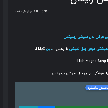
0
کمتر از یک دقیقه
ی عوض
بدل نمیشی
ریمیکس
هیشکی عوض
بدل نمیشی
با پخش آنل
این
Mp3 از
Hich Moghe Song B
خــش دانــلود