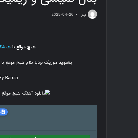
م.ر
2025-04-26
هیچ موقع با
هیشک
بشنوید موزیک بردیا بنام هیچ موقع با
y Bardia
ب