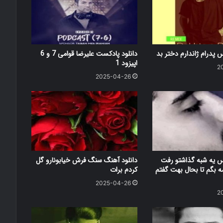
 پدرام ژاندارم دختر بد
دانلود پادکست علیرضا قوامی 7 و 6
اپیزود 1
2
2025-04-26
س یه شبه گذاشتو رفت
دانلود آهنگ سنگ فرش خیابونارو گل
 بگم تا بحال بهت گفتم
کردم برات
2025-04-26
2