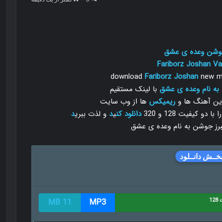
جوشن وعده ی عشق
Fariborz Joshan
Va
download
Fariborz Joshan
new mu
 به نام وعده ی عشق
با لینک مستقیم
رین آهنگ ها و
ریمیکس
ها از وب سایت
 کیفیت 128 و 320
دانلود
کن
ی
د
و لذت ببری
د
خــش دانــلود
1
MP3
11 MB