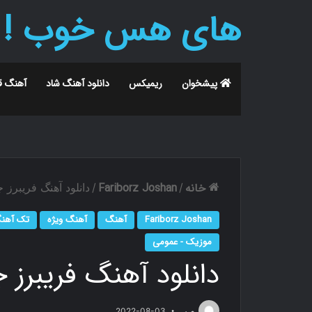
های هس خوب !
پیشخوان
ریمیکس
دانلود آهنگ شاد
آهنگ ق
خانه
Fariborz Joshan
/
/
دانلود آهنگ فریبر
Fariborz Joshan
آهنگ
آهنگ ویژه
تک آهن
موزیک - عمومی
دانلود آهنگ فریبر
م.ر
2022-08-03