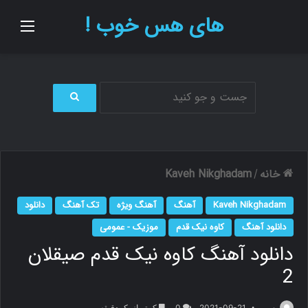
های هس خوب !
منو
ج
س
ت
ج
و
خانه
Kaveh Nikghadam
/
ب
ر
Kaveh Nikghadam
آهنگ
آهنگ ویژه
تک آهنگ
دانلود
ا
ی
دانلود آهنگ
کاوه نیک قدم
موزیک - عمومی
دانلود آهنگ کاوه نیک قدم صیقلان
2
م.ر
2021-09-21
0
کمتر از یک دقیقه