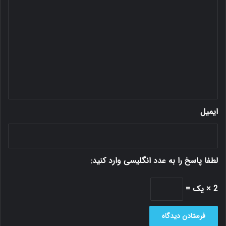
ی
د
گ
ا
ه
*
ایمیل
لطفا پاسخ را به عدد انگلیسی وارد کنید:
2 × یک =