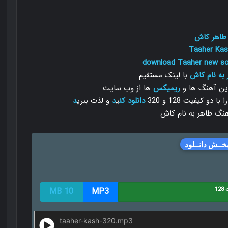
طاهر کاش
Taaher
Kas
download Taaher new so
 به نام کاش
با لینک مستقیم
رین آهنگ ها و
ریمیکس
ها از وب سایت
 کیفیت 128 و 320
دانلود
کن
ی
د
و لذت ببری
د
خــش دانــلود
1
MP3
10 MB
taaher-kash-320.mp3