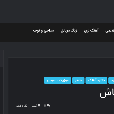
دیمی
آهنگ لری
زنگ موبایل
مداحی و نوحه
ود
دانلود آهنگ
طاهر
موزیک - عمومی
کاش
0
کمتر از یک دقیقه