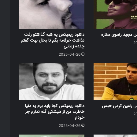
کس مجید رضوی ستاره
دانلود ریمیکس یه شبه گذاشتو رفت
نذاشت حرفامه بگم تا بحال بهت گفتم
2
چقده زیبایی
2025-04-26
کس رامین کرمی حبس
دانلود ریمیکس کجا باید برم یه دنیا
خاطرت من از هیشکی گله ندارم جز
2
خودم
2025-04-26