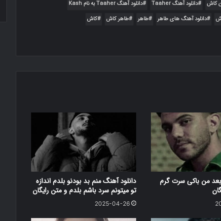
گ جدید طاهر به نام کاش
ن کاش
دانلود آهنگ Taaher
دانلود آهنگ Taaher به نام Kash
اش
دانلود آهنگ های طاهر
طاهر
طاهر کاش
کاش
یت 320 و 128 همراه با متن
وزیک
طاهر به نام دل من را بردی
 ستمگر همراه با متن و کیفیت عالی
بعد من باکی سرت گرم
دانلود آهنگ منم بد بودنو بلدم اندازه
گان
تو میتونم سرد باشم بلدم و متن رایگان
2025-04-26
2