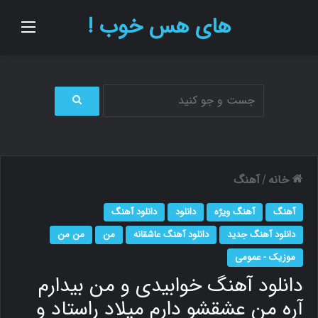
های هس خوب !
منو
ج
س
ت
ج
و
خانه
آهنگ
/
ب
ر
آهنگ
آهنگ ویژه
دانلود
دانلود آهنگ
ا
ی
دانلود آهنگ جدید
دانلود آهنگ عاشقانه
من
من من
موزیک - عمومی
دانلود آهنگ خوابیدی و من بیدارم
آره من عشقشو دارم میلاد راستاد و