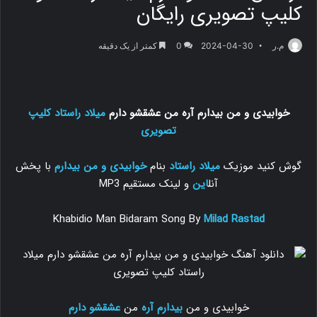
کلیپ تصویری رایگان
م.ر
2024-04-30
0
کمتر از یک دقیقه
خوابیدی و من بیدارم آره من عشقشو دارم
میلاد راستاد
کلیپ
تصویری
گوش کنید موزیک
میلاد راستاد
بنام
خوابیدی و
من بیدارم
با پخش
آنل
این
و لینک مستقیم MP3
Khabidio Man Bidaram Song By
Milad Rastad
خوابیدی و من
بیدارم آره
من
عشقشو دارم