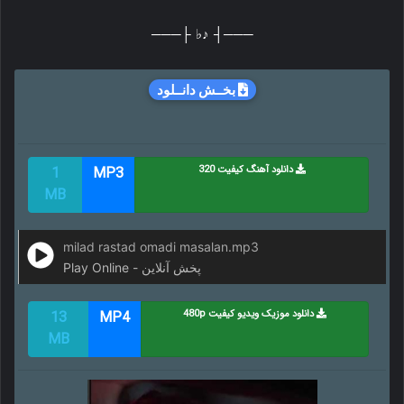
───┤ ♪♭ ├───
بخــش دانــلود
دانلود آهنگ کیفیت 320
MP3
1
MB
milad rastad omadi masalan.mp3
Play Online - پخش آنلاین
دانلود موزیک ویدیو کیفیت 480p
MP4
13
MB