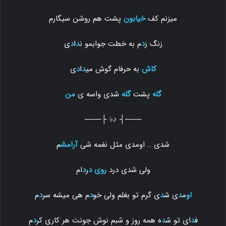
میزنم کف
خیابون
پشت هم روشن سیگارم
زنگ ز
د
م به خطت جوابمو ن
د
ا
د
ی
کاش
به حرفام گوش می
د
ا
د
ی
گله
پشت
گله
شدی واسه ی
من
───┤ ♪♭ ├───
شدی .. اومدی مثل نغمه شی
آرامش
م
ولی شدی درد
روی
د
ر
د
ام
او
م
د
ی ش
د
ی گرم تو بغلم ولی خو
د
م هی میشه سر
د
م
ف
د
ای تو ش
د
ه همه روز و شبم نوش جونت هر کاری کر
د
م